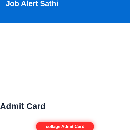
Job Alert Sathi
Skip
Search
to
content
Admit Card
collage Admit Card