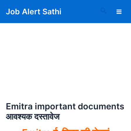
Skip
Main
Search
Job Alert Sathi
to
Men
content
Emitra important documents
आवश्यक दस्तावेज