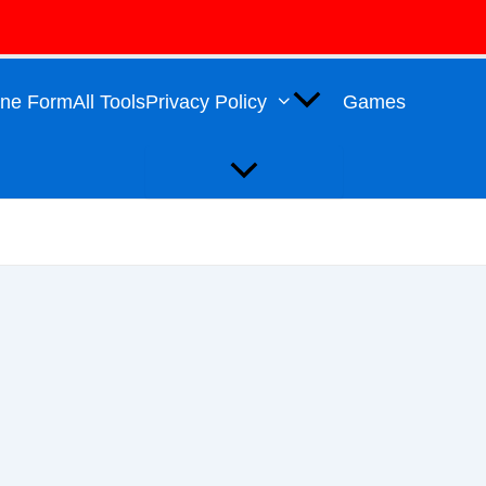
Menu
Toggle
line Form
All Tools
Privacy Policy
Games