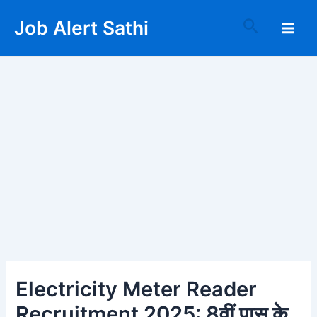
Skip
Post
Main
Search
Job Alert Sathi
to
navigation
Men
content
Electricity Meter Reader
Recruitment 2025: 8वीं पास के