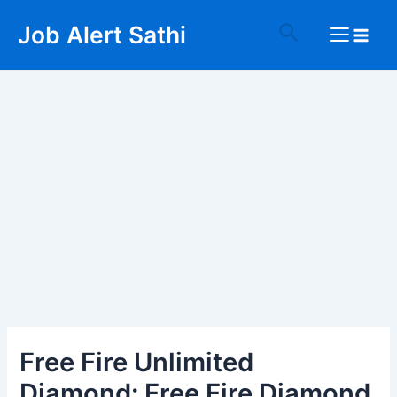
Skip
Post
Main
Search
Job Alert Sathi
to
navigation
Menu
content
Free Fire Unlimited
Diamond: Free Fire Diamond