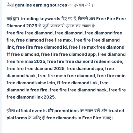
जैसी
genuine earning sources
का उपयोग करें।
यहां कुछ
trending keywords
दिए गए हैं, जिनसे आप
Free Fire Free
Diamond 2025
से जुड़ी जानकारी प्राप्त कर सकते हैं:
free fire free diamond, free diamond, free diamond free
fire, free diamond free fire max, free fire free diamond
link, free fire free diamond id, free fire max free diamond,
ff free diamond, free fire free diamond app, free diamond
free fire max 2025, free fire free diamond redeem code,
free fire free diamond 2025, free diamond app, free
diamond hack, free fire mein free diamond, free fire mein
free diamond kaise lein, ff free diamond link, free
diamond in free fire, free fire free diamond hack, free fire
free diamond link 2025.
हमेशा
official events और promotions
पर नजर रखें और
trusted
platforms
के जरिए ही
free diamonds in Free Fire
कमाएं।