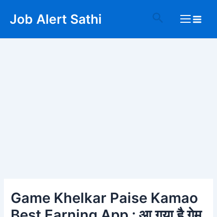
Skip
Post
Main
Search
Job Alert Sathi
to
navigation
Menu
content
Game Khelkar Paise Kamao
Best Earning App : आ गया है गेम