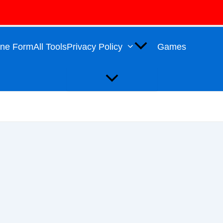
Menu
Toggle
line Form
All Tools
Privacy Policy
Games