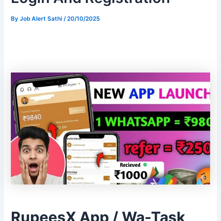
By
Job Alert Sathi
/
20/10/2025
RupeesX App / Wa-Task