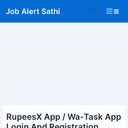
Skip
Post
Main
Search
Job Alert Sathi
to
navigation
Menu
content
RupeesX App / Wa-Task App
Login And Registration