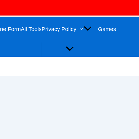
Menu
Toggle
line Form
All Tools
Privacy Policy
Games