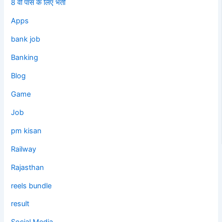
8 वी पास के लिए भर्ती
Apps
bank job
Banking
Blog
Game
Job
pm kisan
Railway
Rajasthan
reels bundle
result