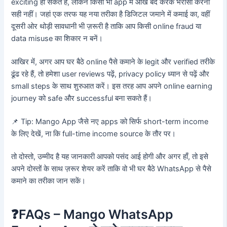
exciting हो सकते हैं, लेकिन किसी भी app में आँख बंद करके भरोसा करना
सही नहीं। जहां एक तरफ यह नया तरीका है डिजिटल जमाने में कमाई का, वहीं
दूसरी ओर थोड़ी सावधानी भी ज़रूरी है ताकि आप किसी online fraud या
data misuse का शिकार न बनें।
आखिर में, अगर आप घर बैठे online पैसे कमाने के legit और verified तरीके
ढूंढ रहे हैं, तो हमेशा user reviews पढ़ें, privacy policy ध्यान से पढ़ें और
small steps के साथ शुरुआत करें। इस तरह आप अपने online earning
journey को safe और successful बना सकते हैं।
📌 Tip: Mango App जैसे नए apps को सिर्फ short-term income
के लिए देखें, ना कि full-time income source के तौर पर।
तो दोस्तो, उम्मीद है यह जानकारी आपको पसंद आई होगी और अगर हाँ, तो इसे
अपने दोस्तों के साथ ज़रूर शेयर करें ताकि वो भी घर बैठे WhatsApp से पैसे
कमाने का तरीका जान सकें।
❓FAQs – Mango WhatsApp