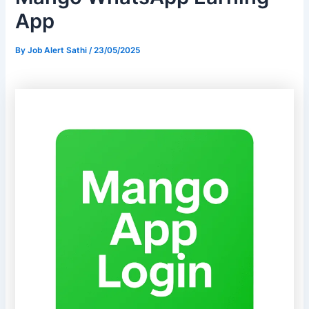
App
By
Job Alert Sathi
/
23/05/2025