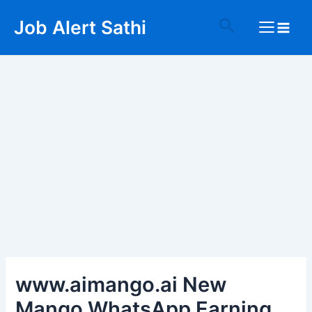
Skip
Post
Main
Search
Job Alert Sathi
to
navigation
Menu
content
www.aimango.ai New
Mango WhatsApp Earning