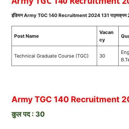
Army TGC 140 Recruitment 2024 
इंडियन
Army TGC 140 Recruitment 2024
131 पाठ्यक्रम 20
Vacan
Post Name
Qua
cy
Eng
Technical Graduate Course (TGC)
30
B.T
Army TGC 140 Recruitment 20
कुल पद : 30