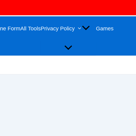
Menu
Toggle
line Form
All Tools
Privacy Policy
Games