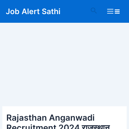
Skip
Post
Main
Search
Job Alert Sathi
to
navigation
Menu
content
Rajasthan Anganwadi
Recruitment 2024 राजस्थान