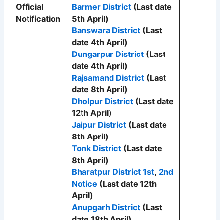
Official
Barmer District
(Last date
Notification
5th April)
Banswara District
(Last
date 4th April)
Dungarpur District
(Last
date 4th April)
Rajsamand District
(Last
date 8th April)
Dholpur District
(Last date
12th April)
Jaipur District
(Last date
8th April)
Tonk District
(Last date
8th April)
Bharatpur District 1st
,
2nd
Notice
(Last date 12th
April)
Anupgarh District
(Last
date 18th April)