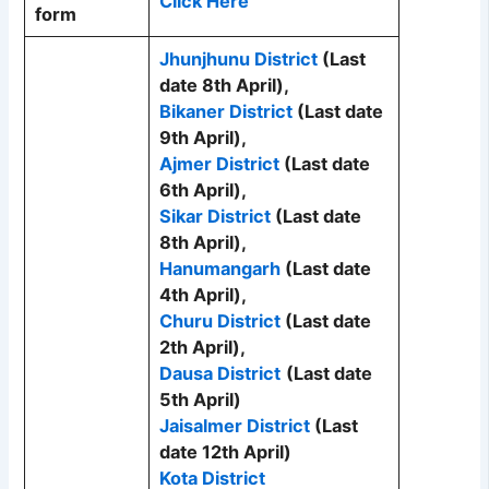
Click Here
form
Jhunjhunu District
(Last
date 8th April),
Bikaner District
(Last date
9th April),
Ajmer District
(Last date
6th April),
Sikar District
(Last date
8th April),
Hanumangarh
(Last date
4th April),
Churu District
(Last date
2th April),
Dausa District
(Last date
5th April)
Jaisalmer District
(Last
date 12th April)
Kota District