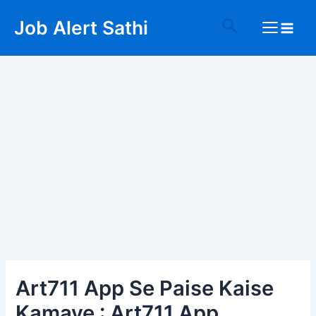
Skip
Post
Main
Search
Job Alert Sathi
to
navigation
Menu
content
Art711 App Se Paise Kaise
Kamaye : Art711 App