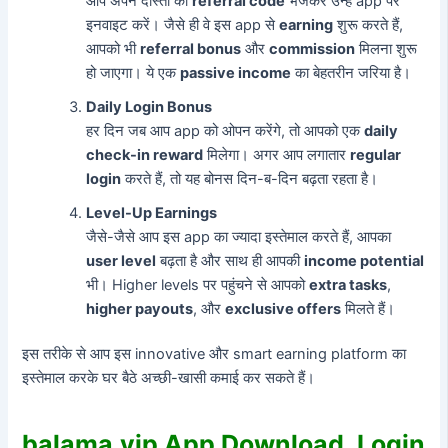
आप अपने दोस्तों को
referral code
भेजकर उन्हें app पर
इनवाइट करें। जैसे ही वे इस app से
earning
शुरू करते हैं,
आपको भी
referral bonus
और
commission
मिलना शुरू
हो जाएगा। ये एक
passive income
का बेहतरीन जरिया है।
Daily Login Bonus
हर दिन जब आप app को ओपन करेंगे, तो आपको एक
daily
check-in reward
मिलेगा। अगर आप लगातार
regular
login
करते हैं, तो यह बोनस दिन-ब-दिन बढ़ता रहता है।
Level-Up Earnings
जैसे-जैसे आप इस app का ज्यादा इस्तेमाल करते हैं, आपका
user level
बढ़ता है और साथ ही आपकी
income potential
भी। Higher levels पर पहुंचने से आपको
extra tasks
,
higher payouts
, और
exclusive offers
मिलते हैं।
इस तरीके से आप इस innovative और smart earning platform का
इस्तेमाल करके घर बैठे अच्छी-खासी कमाई कर सकते हैं।
balama.vip App Download, Login