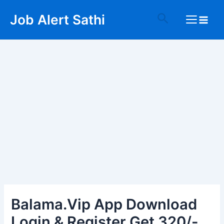
Skip
Post
Main
Search
Job Alert Sathi
to
navigation
Menu
content
Balama.Vip App Download
Login & Register Get 320/-