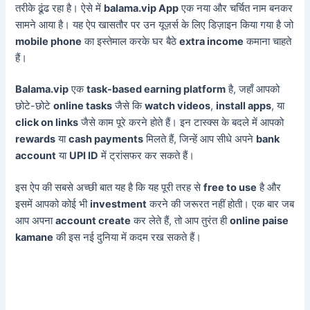
तरीके ढूंढ रहा है। ऐसे में
balama.vip App
एक नया और चर्चित नाम बनकर
सामने आया है। यह ऐप खासतौर पर उन यूज़र्स के लिए डिज़ाइन किया गया है जो
mobile phone
का इस्तेमाल करके घर बैठे
extra income
कमाना चाहते
हैं।
Balama.vip
एक
task-based earning platform
है, जहाँ आपको
छोटे-छोटे
online tasks
जैसे कि
watch videos
,
install apps
, या
click on links
जैसे काम पूरे करने होते हैं। इन टास्क्स के बदले में आपको
rewards
या
cash payments
मिलते हैं, जिन्हें आप सीधे अपने
bank
account
या
UPI ID
में ट्रांसफर कर सकते हैं।
इस ऐप की सबसे अच्छी बात यह है कि यह पूरी तरह से
free to use
है और
इसमें आपको कोई भी
investment
करने की जरूरत नहीं होती। एक बार जब
आप अपना
account create
कर लेते हैं, तो आप तुरंत ही
online paise
kamane
की इस नई दुनिया में कदम रख सकते हैं।