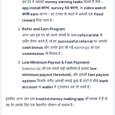
इस ऐप में आपको
money earning tasks
मिलते हैं जैसे –
app install करना
,
survey fill करना
, या
video watch
करके earn
करना। हर टास्क के बदले में आपको एक
fixed
reward
दिया जाता है।
Refer and Earn Program
अगर आप इस ऐप को अपने दोस्तों के साथ
referral link
के
ज़रिए शेयर करते हैं, तो हर
successful referral
पर आपको
cash bonus
और उनके द्वारा की गई earnings का एक
commission
भी मिलता है।
Low Minimum Payout & Fast Payment
balama.vip की एक सबसे बड़ी खासियत है इसका
low
minimum payout threshold
, और इसकी
fast payout
system
जिसके जरिए आपकी कमाई कुछ ही घंटों में सीधे
bank
account
या
wallet
में ट्रांसफर कर दी जाती है।
इसलिए अगर आप एक
trusted money making app
की तलाश में हैं तो
यह ऐप आपके लिए एक बेहतरीन ऑप्शन हो सकता है।