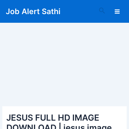
Skip
Post
Main
Search
Job Alert Sathi
to
navigation
Men
content
JESUS FULL HD IMAGE
DOWNLOAD | jesus image