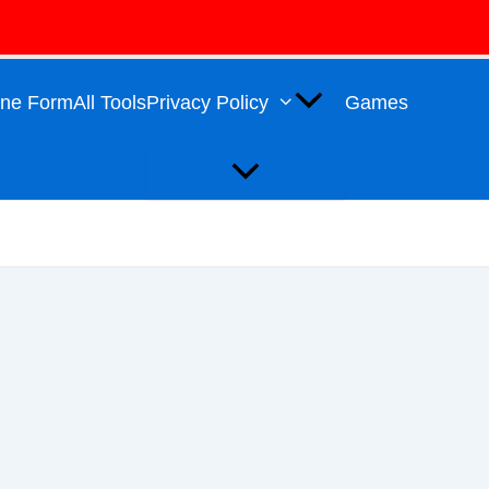
Menu
Toggle
line Form
All Tools
Privacy Policy
Games