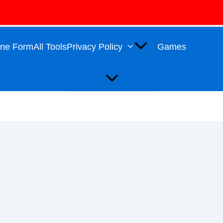
Menu
Toggle
line Form
All Tools
Privacy Policy
Games