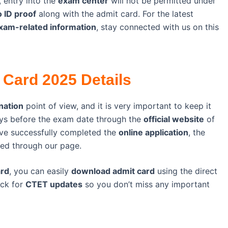
, entry into the
exam center
will not be permitted under
 ID proof
along with the admit card. For the latest
xam-related information
, stay connected with us on this
 Card 2025 Details
nation
point of view, and it is very important to keep it
ays before the exam date through the
official website
of
ave successfully completed the
online application
, the
ded through our page.
ard
, you can easily
download admit card
using the direct
eck for
CTET updates
so you don’t miss any important