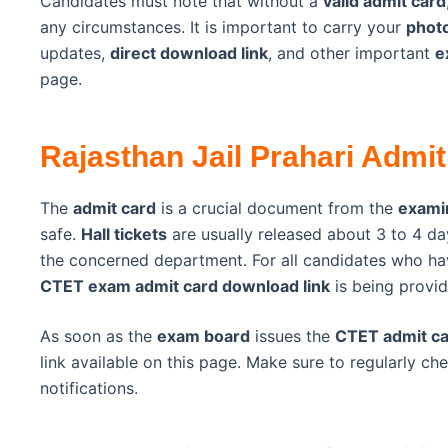
Candidates must note that without a
valid admit card
any circumstances. It is important to carry your
photo
updates,
direct download link
, and other important
e
page.
Rajasthan Jail Prahari Admit
The
admit card
is a crucial document from the
exami
safe.
Hall tickets
are usually released about 3 to 4 d
the concerned department. For all candidates who h
CTET exam admit card download link
is being provi
As soon as the
exam board
issues the
CTET admit c
link available on this page. Make sure to regularly ch
notifications.