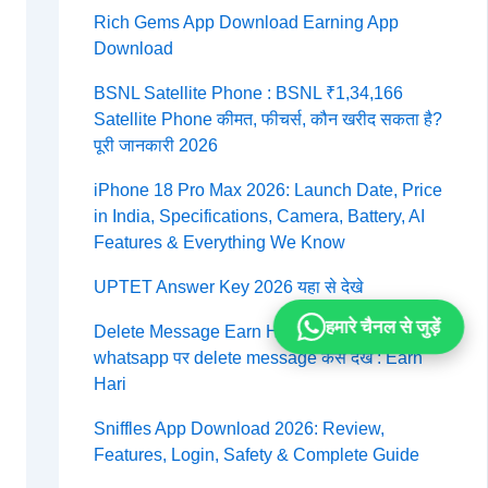
Rich Gems App Download Earning App
Download
BSNL Satellite Phone : BSNL ₹1,34,166
Satellite Phone कीमत, फीचर्स, कौन खरीद सकता है?
पूरी जानकारी 2026
iPhone 18 Pro Max 2026: Launch Date, Price
in India, Specifications, Camera, Battery, AI
Features & Everything We Know
UPTET Answer Key 2026 यहा से देखे
हमारे चैनल से जुड़ें
Delete Message Earn Hari App Review 2026:
whatsapp पर delete message कैसे देखें : Earn
Hari
Sniffles App Download 2026: Review,
Features, Login, Safety & Complete Guide