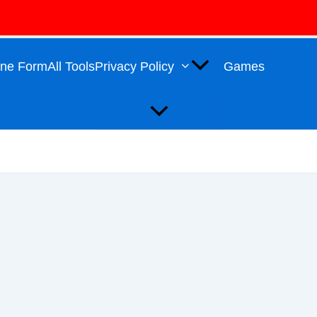
Menu
Toggle
line Form
All Tools
Privacy Policy
Games